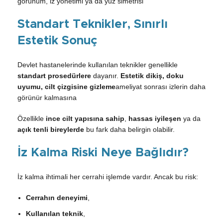
görünüm, iz yönetimi ya da yüz simetrisi
Standart Teknikler, Sınırlı
Estetik Sonuç
Devlet hastanelerinde kullanılan teknikler genellikle
standart prosedürlere
dayanır.
Estetik dikiş, doku
uyumu, cilt çizgisine gizleme
ameliyat sonrası izlerin daha
görünür kalmasına
Özellikle
ince cilt yapısına sahip
,
hassas iyileşen
ya da
açık tenli bireylerde
bu fark daha belirgin olabilir.
İz Kalma Riski Neye Bağlıdır?
İz kalma ihtimali her cerrahi işlemde vardır. Ancak bu risk:
Cerrahın deneyimi
,
Kullanılan teknik
,