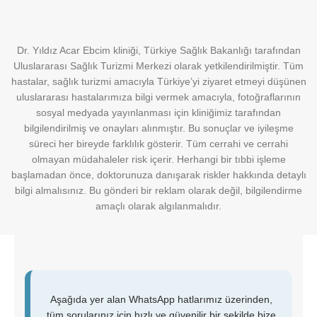
Dr. Yıldız Acar Ebcim kliniği, Türkiye Sağlık Bakanlığı tarafından
Uluslararası Sağlık Turizmi Merkezi olarak yetkilendirilmiştir. Tüm
hastalar, sağlık turizmi amacıyla Türkiye’yi ziyaret etmeyi düşünen
uluslararası hastalarımıza bilgi vermek amacıyla, fotoğraflarının
sosyal medyada yayınlanması için kliniğimiz tarafından
bilgilendirilmiş ve onayları alınmıştır. Bu sonuçlar ve iyileşme
süreci her bireyde farklılık gösterir. Tüm cerrahi ve cerrahi
olmayan müdahaleler risk içerir. Herhangi bir tıbbi işleme
başlamadan önce, doktorunuza danışarak riskler hakkında detaylı
bilgi almalısınız. Bu gönderi bir reklam olarak değil, bilgilendirme
amaçlı olarak algılanmalıdır.
Aşağıda yer alan WhatsApp hatlarımız üzerinden,
tüm sorularınız için hızlı ve güvenilir bir şekilde bize