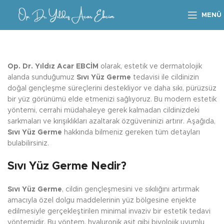
MENÜ
Op. Dr. Yıldız Acar EBCİM
olarak, estetik ve dermatolojik
alanda sunduğumuz
Sıvı Yüz Germe
tedavisi ile cildinizin
doğal gençleşme süreçlerini destekliyor ve daha sıkı, pürüzsüz
bir yüz görünümü elde etmenizi sağlıyoruz. Bu modern estetik
yöntemi, cerrahi müdahaleye gerek kalmadan cildinizdeki
sarkmaları ve kırışıklıkları azaltarak özgüveninizi artırır. Aşağıda,
Sıvı Yüz Germe
hakkında bilmeniz gereken tüm detayları
bulabilirsiniz.
Sıvı Yüz Germe Nedir?
Sıvı Yüz Germe
, cildin gençleşmesini ve sıkılığını artırmak
amacıyla özel dolgu maddelerinin yüz bölgesine enjekte
edilmesiyle gerçekleştirilen minimal invaziv bir estetik tedavi
yöntemidir. Bu yöntem, hyaluronik asit gibi biyolojik uyumlu