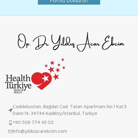
Formu Doldurun
Caddebostan, Bağdat Cad. Tatari Apartmanı No:1 Kat:3
Daire:14, 34744 Kadıköy/İstanbul, Türkiye
+90 506 774 43 02
info@yildizacarebcim.com