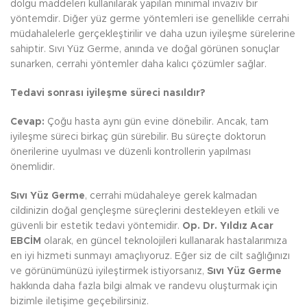
dolgu maddeleri kullanılarak yapılan minimal invaziv bir
yöntemdir. Diğer yüz germe yöntemleri ise genellikle cerrahi
müdahalelerle gerçekleştirilir ve daha uzun iyileşme sürelerine
sahiptir. Sıvı Yüz Germe, anında ve doğal görünen sonuçlar
sunarken, cerrahi yöntemler daha kalıcı çözümler sağlar.
Tedavi sonrası iyileşme süreci nasıldır?
Cevap:
Çoğu hasta aynı gün evine dönebilir. Ancak, tam
iyileşme süreci birkaç gün sürebilir. Bu süreçte doktorun
önerilerine uyulması ve düzenli kontrollerin yapılması
önemlidir.
Sıvı Yüz Germe
, cerrahi müdahaleye gerek kalmadan
cildinizin doğal gençleşme süreçlerini destekleyen etkili ve
güvenli bir estetik tedavi yöntemidir.
Op. Dr. Yıldız Acar
EBCİM
olarak, en güncel teknolojileri kullanarak hastalarımıza
en iyi hizmeti sunmayı amaçlıyoruz. Eğer siz de cilt sağlığınızı
ve görünümünüzü iyileştirmek istiyorsanız,
Sıvı Yüz Germe
hakkında daha fazla bilgi almak ve randevu oluşturmak için
bizimle iletişime geçebilirsiniz.