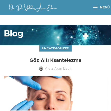
MENÜ
Blog
UNCATEGORIZED
Göz Altı Ksantelezma
Yıldız Acar Ebcim