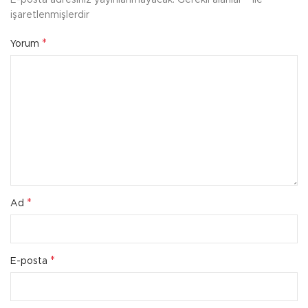
E-posta adresiniz yayınlanmayacak.
Gerekli alanlar
ile
işaretlenmişlerdir
*
Yorum
*
Ad
*
E-posta