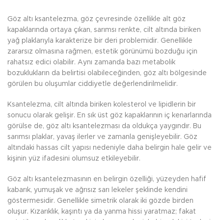
Göz altı ksantelezma, göz çevresinde özellikle alt göz
kapaklarında ortaya çıkan, sarımsı renkte, cilt altında biriken
yağ plaklarıyla karakterize bir deri problemidir. Genellikle
zararsız olmasına rağmen, estetik görünümü bozduğu için
rahatsız edici olabilir. Aynı zamanda bazı metabolik
bozuklukların da belirtisi olabileceğinden, göz altı bölgesinde
görülen bu oluşumlar ciddiyetle değerlendirilmelidir.
Ksantelezma, cilt altında biriken kolesterol ve lipidlerin bir
sonucu olarak gelişir. En sık üst göz kapaklarının iç kenarlarında
görülse de, göz altı ksantelezması da oldukça yaygındır. Bu
sarımsı plaklar, yavaş ilerler ve zamanla genişleyebilir. Göz
altındaki hassas cilt yapısı nedeniyle daha belirgin hale gelir ve
kişinin yüz ifadesini olumsuz etkileyebilir.
Göz altı ksantelezmasının en belirgin özelliği, yüzeyden hafif
kabarık, yumuşak ve ağrısız sarı lekeler şeklinde kendini
göstermesidir. Genellikle simetrik olarak iki gözde birden
oluşur. Kızarıklık, kaşıntı ya da yanma hissi yaratmaz; fakat