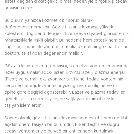
estetik açıdan dikkat çekici olması nedeniyle birçok kişi tedavi
arayışına girer.
Bu durum yalnızca kozmetik bir sorun olarak
değerlendirilmemelidir. Göz altı ksantelezması, yüksek
kolesterol, trigliserid dengesizlikleri veya diyabet gibi sistemik
rahatsızlıklarla ilişkili olabilir. Bu nedenle hem estetik hem de
sağlık açısından ele alınmalı, mutlaka uzman bir göz hastalıkları
doktoru tarafından değerlendirilmelidir.
Göz altı ksantelezma tedavisi için en etkili yöntemler arasında
lazer uygulamaları (CO2 lazer, Er:YAG lazer), plazma enerjisi
(Plexr) ve cerrahi eksizyon yer alır. Hangi tedavi yönteminin
tercih edileceği, lezyonun büyüklüğüne, derinliğine ve cilt
tipine göre değişiklik gösterebilir. Lazer ve plazma tedavileri
genellikle kısa sürede iyileşme sağlayan, minimal iz riski
taşıyan işlemlerdir.
Sonuç olarak, göz altı ksantelezması hem estetik hem de tıbbi
açıdan önem taşıyan bir durumdur. Erken teşhis ve doğru
tedavi yöntemleriyle bu yağ birikintilerinden kurtulmak