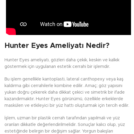
Hunter Eyes Ameliyatı Nedir?
Hunter Eyes ameliyatı, gözleri daha çekik, keskin ve kalkık
göstermek için uygulanan estetik cerrahi bir işlemdir.
Bu işlem genellikle kantoplasti, lateral canthopexy veya kaş
kaldırma gibi cerrahilerle kombine edilir. Amaç; göz yapısını
yukarı doğru çekerek daha dikkat çekici ve simetrik bir ifade
kazandırmaktır. Hunter Eyes görünümü, özellikle erkeklerde
maskülen ve etkileyici bir yüz hattı oluşturmak için tercih edilir.
İşlem, uzman bir plastik cerrah tarafından yapılmalı ve yüz
oranları dikkatle değerlendirilmelidir. Sonuçlar kalıcı olup, yüz
estetiğinde belirgin bir değişim sağlar. Yorgun bakışları