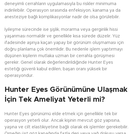
deneyimli cerrahların uygulamasıyla bu riskler minimuma
indirilebilir. Operasyon sırasında enfeksiyon, kanama ya da
anesteziye bağlı komplikasyonlar nadir de olsa görülebilir.
İyileşme sürecinde ise şişlik, morarma veya gerginlik hissi
yaşanması normaldir ve genellikle kısa sürede düzelir. Yüz
ifadesinde aşırıya kaçan yapay bir görünüm oluşmaması için
doğru planlama çok önemlidir. Bu nedenle işlem yaptırmayı
düşünen kişilerin mutlaka uzman bir cerrahla görüşmesi
gerekir. Genel olarak değerlendirildiğinde Hunter Eyes
estetiği güvenli kabul edilen, başarı oranı yüksek bir
operasyondur.
Hunter Eyes Görünümüne Ulaşmak
İçin Tek Ameliyat Yeterli mi?
Hunter Eyes görünümü elde etmek için genellikle tek bir
operasyon yeterli olur. Ancak kişinin mevcut göz yapısına,
yaşına ve cilt elastikiyetine bağlı olarak ek işlemler gerekebilir.
Örneğin üst göz kapağında fazla deri veya yağ dokusu varsa