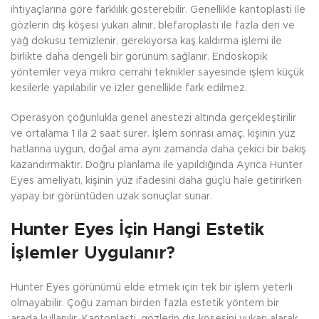
ihtiyaçlarına göre farklılık gösterebilir. Genellikle kantoplasti ile
gözlerin dış köşesi yukarı alınır, blefaroplasti ile fazla deri ve
yağ dokusu temizlenir, gerekiyorsa kaş kaldırma işlemi ile
birlikte daha dengeli bir görünüm sağlanır. Endoskopik
yöntemler veya mikro cerrahi teknikler sayesinde işlem küçük
kesilerle yapılabilir ve izler genellikle fark edilmez.
Operasyon çoğunlukla genel anestezi altında gerçekleştirilir
ve ortalama 1 ila 2 saat sürer. İşlem sonrası amaç, kişinin yüz
hatlarına uygun, doğal ama aynı zamanda daha çekici bir bakış
kazandırmaktır. Doğru planlama ile yapıldığında Ayrıca Hunter
Eyes ameliyatı, kişinin yüz ifadesini daha güçlü hale getirirken
yapay bir görüntüden uzak sonuçlar sunar.
Hunter Eyes İçin Hangi Estetik
İşlemler Uygulanır?
Hunter Eyes görünümü elde etmek için tek bir işlem yeterli
olmayabilir. Çoğu zaman birden fazla estetik yöntem bir
arada kullanılır. Kantoplasti, gözlerin dış köşesini yukarı alarak