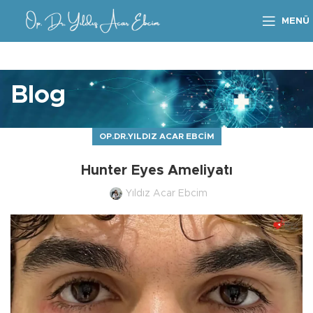
MENÜ
Blog
OP.DR.YILDIZ ACAR EBCIM
Hunter Eyes Ameliyatı
Yıldız Acar Ebcim