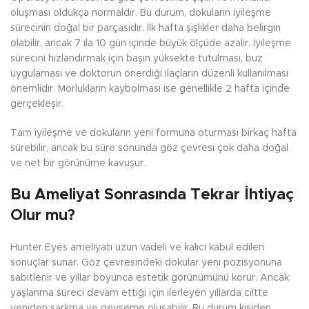
oluşması oldukça normaldir. Bu durum, dokuların iyileşme
sürecinin doğal bir parçasıdır. İlk hafta şişlikler daha belirgin
olabilir, ancak 7 ila 10 gün içinde büyük ölçüde azalır. İyileşme
sürecini hızlandırmak için başın yüksekte tutulması, buz
uygulaması ve doktorun önerdiği ilaçların düzenli kullanılması
önemlidir. Morlukların kaybolması ise genellikle 2 hafta içinde
gerçekleşir.
Tam iyileşme ve dokuların yeni formuna oturması birkaç hafta
sürebilir, ancak bu süre sonunda göz çevresi çok daha doğal
ve net bir görünüme kavuşur.
Bu Ameliyat Sonrasında Tekrar İhtiyaç
Olur mu?
Hunter Eyes ameliyatı uzun vadeli ve kalıcı kabul edilen
sonuçlar sunar. Göz çevresindeki dokular yeni pozisyonuna
sabitlenir ve yıllar boyunca estetik görünümünü korur. Ancak
yaşlanma süreci devam ettiği için ilerleyen yıllarda ciltte
yeniden sarkma ve gevşeme oluşabilir. Bu durum kişiden