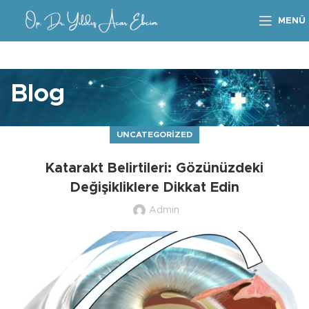
MENÜ
Blog
UNCATEGORIZED
Katarakt Belirtileri: Gözünüzdeki
Değişikliklere Dikkat Edin
Admin