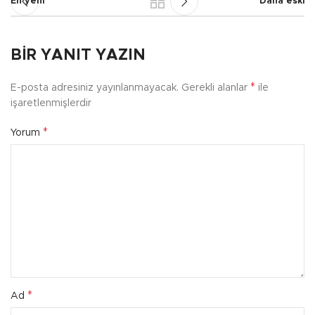
En yeni
Daha eski
BIR YANIT YAZIN
*
E-posta adresiniz yayınlanmayacak.
Gerekli alanlar
ile
işaretlenmişlerdir
*
Yorum
*
Ad