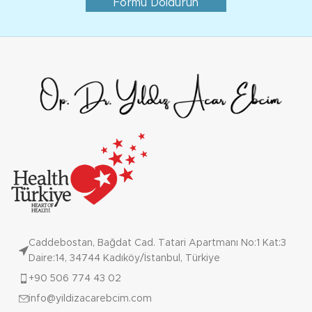
Formu Doldurun
Caddebostan, Bağdat Cad. Tatari Apartmanı No:1 Kat:3
Daire:14, 34744 Kadıköy/İstanbul, Türkiye
+90 506 774 43 02
info@yildizacarebcim.com