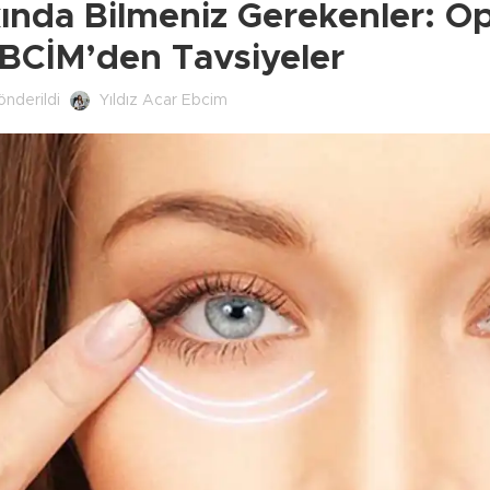
ında Bilmeniz Gerekenler: Op
EBCİM’den Tavsiyeler
önderildi
Yıldız Acar Ebcim