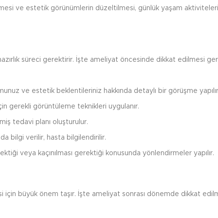
lmesi ve estetik görünümlerin düzeltilmesi, günlük yaşam aktivitelerin
 hazırlık süreci gerektirir. İşte ameliyat öncesinde dikkat edilmesi g
unuz ve estetik beklentileriniz hakkında detaylı bir görüşme yapılır
in gerekli görüntüleme teknikleri uygulanır.
lmiş tedavi planı oluşturulur.
bilgi verilir, hasta bilgilendirilir.
ektiği veya kaçınılması gerektiği konusunda yönlendirmeler yapılır.
esi için büyük önem taşır. İşte ameliyat sonrası dönemde dikkat edi