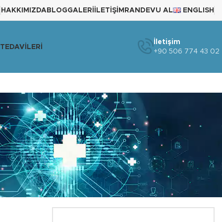
HAKKIMIZDA
BLOG
GALERI
İLETIŞIM
RANDEVU AL
ENGLISH
İletişim
TEDAVILERI
+90 506 774 43 02