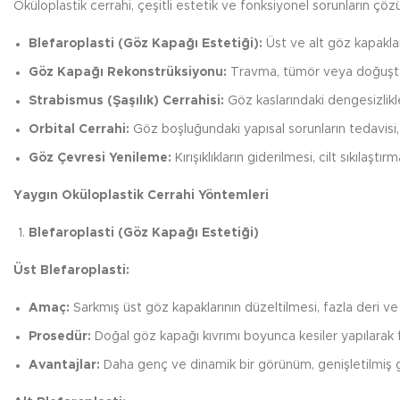
Oküloplastik cerrahi, çeşitli estetik ve fonksiyonel sorunların çöz
Blefaroplasti (Göz Kapağı Estetiği):
Üst ve alt göz kapaklar
Göz Kapağı Rekonstrüksiyonu:
Travma, tümör veya doğuştan
Strabismus (Şaşılık) Cerrahisi:
Göz kaslarındaki dengesizlikl
Orbital Cerrahi:
Göz boşluğundaki yapısal sorunların tedavisi, 
Göz Çevresi Yenileme:
Kırışıklıkların giderilmesi, cilt sıkılaşt
Yaygın Oküloplastik Cerrahi Yöntemleri
Blefaroplasti (Göz Kapağı Estetiği)
Üst Blefaroplasti:
Amaç:
Sarkmış üst göz kapaklarının düzeltilmesi, fazla deri v
Prosedür:
Doğal göz kapağı kıvrımı boyunca kesiler yapılarak faz
Avantajlar:
Daha genç ve dinamik bir görünüm, genişletilmiş 