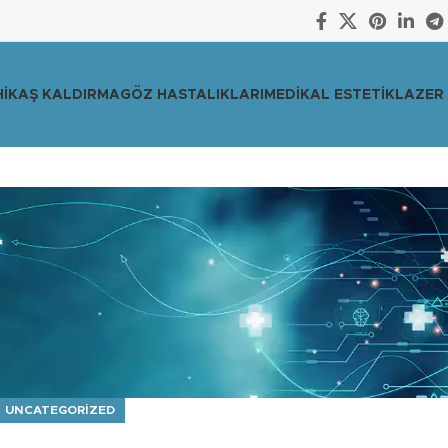
I
KAŞ KALDIRMA
GÖZ HASTALIKLARI
MEDIKAL ESTETIK
LAZER 
UNCATEGORIZED