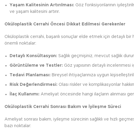
Yaşam Kalitesinin Artırılması:
Göz fonksiyonlarının iyileştiri
ve yaşam kalitesini artırır.
Oküloplastik Cerrahi Öncesi Dikkat Edilmesi Gerekenler
Oküloplastik cerrahi, başarılı sonuçlar elde etmek için detaylı bir
önemli noktalar:
Detaylı Konsültasyon:
Sağlık geçmişiniz, mevcut sağlık durum
Görüntüleme ve Testler:
Göz yapısının detaylı incelenmesi iç
Tedavi Planlaması:
Bireysel ihtiyaçlarınıza uygun kişiselleştiri
Risk Değerlendirmesi:
Olası riskler ve komplikasyonlar hakkında 
İlaç Kullanımı:
Ameliyat öncesinde hangi ilaçların alınması ger
Oküloplastik Cerrahi Sonrası Bakım ve İyileşme Süreci
Ameliyat sonrası bakım, iyileşme sürecinin sağlıklı ve hızlı geçm
bazı noktalar: