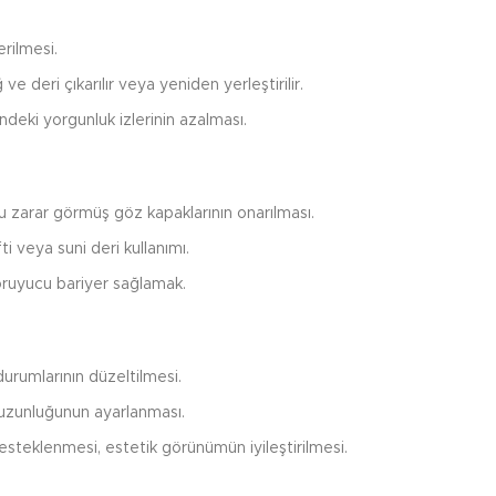
erilmesi.
e deri çıkarılır veya yeniden yerleştirilir.
eki yorgunluk izlerinin azalması.
zarar görmüş göz kapaklarının onarılması.
i veya suni deri kullanımı.
oruyucu bariyer sağlamak.
urumlarının düzeltilmesi.
 uzunluğunun ayarlanması.
steklenmesi, estetik görünümün iyileştirilmesi.