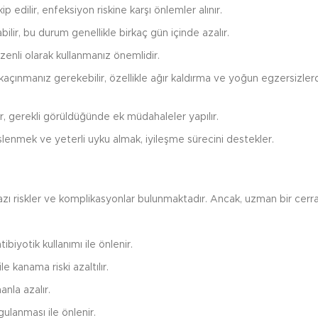
 edilir, enfeksiyon riskine karşı önlemler alınır.
ilir, bu durum genellikle birkaç gün içinde azalır.
zenli olarak kullanmanız önemlidir.
 kaçınmanız gerekebilir, özellikle ağır kaldırma ve yoğun egzersizle
nir, gerekli görüldüğünde ek müdahaleler yapılır.
slenmek ve yeterli uyku almak, iyileşme sürecini destekler.
zı riskler ve komplikasyonlar bulunmaktadır. Ancak, uzman bir cerr
biyotik kullanımı ile önlenir.
e kanama riski azaltılır.
nla azalır.
ulanması ile önlenir.