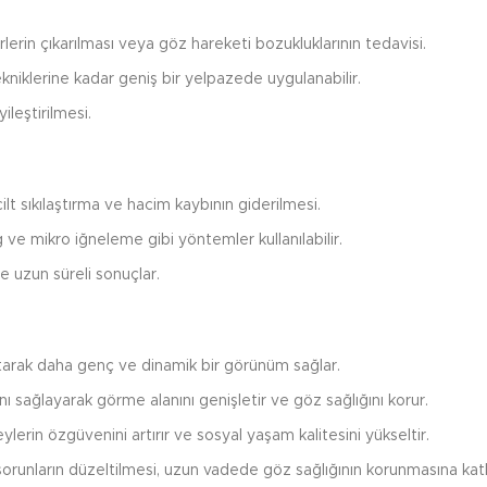
erin çıkarılması veya göz hareketi bozukluklarının tedavisi.
niklerine kadar geniş bir yelpazede uygulanabilir.
leştirilmesi.
cilt sıkılaştırma ve hacim kaybının giderilmesi.
 ve mikro iğneleme gibi yöntemler kullanılabilir.
 uzun süreli sonuçlar.
ltarak daha genç ve dinamik bir görünüm sağlar.
 sağlayarak görme alanını genişletir ve göz sağlığını korur.
ylerin özgüvenini artırır ve sosyal yaşam kalitesini yükseltir.
orunların düzeltilmesi, uzun vadede göz sağlığının korunmasına katk