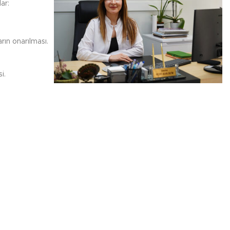
ar:
ın onarılması.
i.