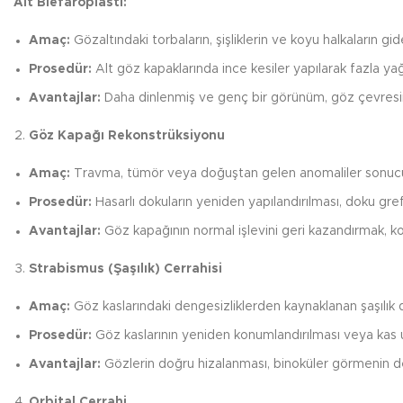
Alt Blefaroplasti:
Amaç:
Gözaltındaki torbaların, şişliklerin ve koyu halkaların gid
Prosedür:
Alt göz kapaklarında ince kesiler yapılarak fazla yağ v
Avantajlar:
Daha dinlenmiş ve genç bir görünüm, göz çevresind
Göz Kapağı Rekonstrüksiyonu
Amaç:
Travma, tümör veya doğuştan gelen anomaliler sonucu 
Prosedür:
Hasarlı dokuların yeniden yapılandırılması, doku greft
Avantajlar:
Göz kapağının normal işlevini geri kazandırmak, k
Strabismus (Şaşılık) Cerrahisi
Amaç:
Göz kaslarındaki dengesizliklerden kaynaklanan şaşılık d
Prosedür:
Göz kaslarının yeniden konumlandırılması veya kas
Avantajlar:
Gözlerin doğru hizalanması, binoküler görmenin de
Orbital Cerrahi