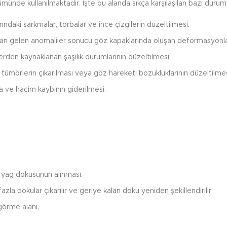
ümünde kullanılmaktadır. İşte bu alanda sıkça karşılaşılan bazı duruml
ındaki sarkmalar, torbalar ve ince çizgilerin düzeltilmesi.
 gelen anomaliler sonucu göz kapaklarında oluşan deformasyonlar
erden kaynaklanan şaşılık durumlarının düzeltilmesi.
tümörlerin çıkarılması veya göz hareketi bozukluklarının düzeltilmes
ırma ve hacim kaybının giderilmesi.
e yağ dokusunun alınması.
la dokular çıkarılır ve geriye kalan doku yeniden şekillendirilir.
görme alanı.