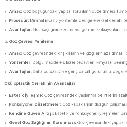
Amaç:
Göz boşluğundaki yapısal sorunların düzeltilmesi, tümörl
Prosedür:
Minimal invaziv yöntemlerden geleneksel cerrahi tek
Avantajlar:
Göz sağlığının korunması, görme fonksiyonlarının iyi
Göz Çevresi Yenileme
Amaç:
Göz çevresindeki kırışıklıkların ve çizgilerin azaltılması, 
Yöntemler:
Dolgu maddeleri, lazer tedavileri, kimyasal peeling
Avantajlar:
Daha pürüzsüz ve genç bir cilt görünümü, doğal ve
Oküloplastik Cerrahinin Avantajları
Estetik İyileşme:
Göz çevresindeki yaşlanma belirtilerini aza
Fonksiyonel Düzeltmeler:
Göz kapaklarının düzgün çalışmasını
Kendine Güven Artışı:
Estetik ve fonksiyonel iyileşmeler, bire
Genel Göz Sağlığının Korunması:
Göz çevresindeki yapısal s