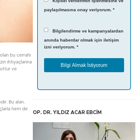
Kişisel verilerimin işlenmesine ve
paylaşılmasına onay veriyorum. *
Bilgilendirme ve kampanyalardan
anında haberdar olmak için iletişim
izni veriyorum. *
olan bu cerrahi
ın ihtiyaçlarına
uttur ve
dır. Bu alan,
açlarla hem de
OP. DR. YILDIZ ACAR EBCİM