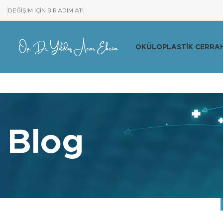
DEĞİŞİM İÇİN BİR ADIM AT!
OKÜLOPLASTIK CERRAH
Blog