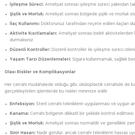
İyileşme Süreci:
Ameliyat sonrası iyileşme süreci yakından takip
Şişlik ve Morluk:
Ameliyat sonrası bölgede şişlik ve morluk olab
İlaç Kullanımı:
Doktorunuz tarafından reçete edilen ilaçları dü
Aktivite Kısıtlamaları:
Ameliyat sonrası belirli aktivitelerden
durmalısınız.
Düzenli Kontroller:
Düzenli kontroller ile iyileşme süreci izle
Yaşam Tarzı Düzenlemeleri:
Sigara kullanmamak, sağlıklı be
Olası Riskler ve Komplikasyonlar
Her cerrahi müdahalede olduğu gibi, oküloplastik cerrahide de ba
gerçekleştirilen işlemlerde bu riskler minimize edilir.
Enfeksiyon:
Steril cerrahi tekniklerin uygulanması ve uygun anti
Kanama:
Cerrahi bölgenin dikkatli bir şekilde kontrol edilmesi il
Şişlik ve Morluk:
Ameliyat sonrası normaldir ve genellikle zama
Sinir Hasarı:
Nadir görülür, ancak cerrahi tekniklerin hassas uyg