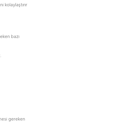
i kolaylaştırır
ereken bazı
.
lmesi gereken