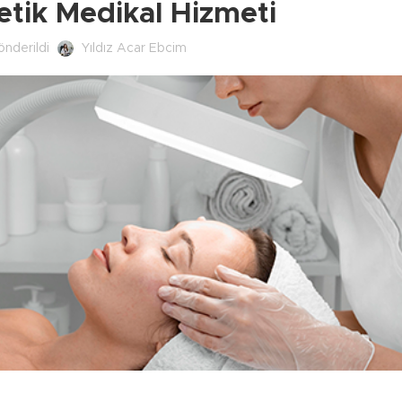
etik Medikal Hizmeti
önderildi
Yıldız Acar Ebcim