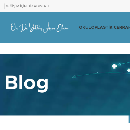
DEĞİŞİM İÇİN BİR ADIM AT!
OKÜLOPLASTIK CERRAH
Blog