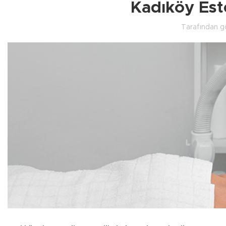
Kadıköy Est
Tarafından g