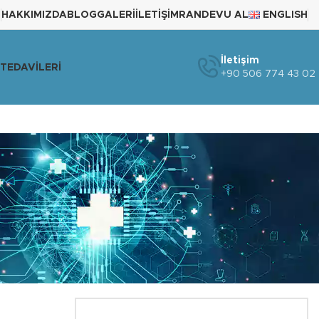
HAKKIMIZDA
BLOG
GALERI
İLETIŞIM
RANDEVU AL
ENGLISH
İletişim
TEDAVILERI
+90 506 774 43 02