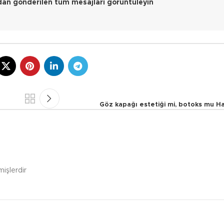
dan gönderilen tüm mesajları görüntüleyin
Göz kapağı estetiği mi, botoks mu Han
mişlerdir