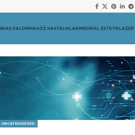
I
KAŞ KALDIRMA
GÖZ HASTALIKLARI
MEDIKAL ESTETIK
LAZER 
UNCATEGORIZED