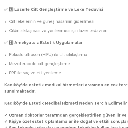
✅
3️
Lazerle Cilt Gençleştirme ve Leke Tedavisi
Cilt lekelerinin ve güneş hasarının giderilmesi
Cildin sıkılaşması ve yenilenmesi için lazer tedavileri
✅
4️
Ameliyatsız Estetik Uygulamalar
Fokuslu ultrason (HIFU) ile cilt sıkılaştırma
Mezoterapi ile cilt gençleştirme
PRP ile saç ve cilt yenileme
Kadıköy’de estetik medikal hizmetleri arasında en çok ter
sunulmaktadır.
Kadıköy’de Estetik Medikal Hizmeti Neden Tercih Edilmeli?
✔
Uzman doktorlar tarafından gerçekleştirilen güvenilir ve
✔
Kişiye özel estetik planlamalar ile doğal ve etkili sonuçla
✔
Son teknoloji cihazlar ve modern teknikler kullanılarak y