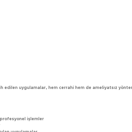
cih edilen uygulamalar, hem cerrahi hem de ameliyatsız yönte
 profesyonel işlemler
r
apılan uygulamalar