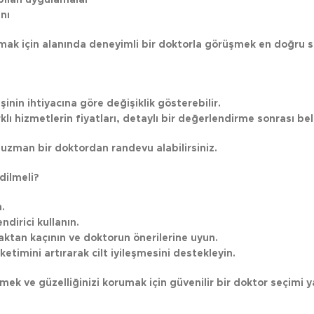
nı
mak için alanında deneyimli bir doktorla görüşmek en doğru s
şinin ihtiyacına göre değişiklik gösterebilir.
klı hizmetlerin fiyatları, detaylı bir değerlendirme sonrası beli
 uzman bir doktordan randevu alabilirsiniz.
dilmeli?
.
dirici kullanın.
maktan kaçının ve doktorun önerilerine uyun.
ketimini artırarak cilt iyileşmesini destekleyin.
ek ve güzelliğinizi korumak için güvenilir bir doktor seçimi y