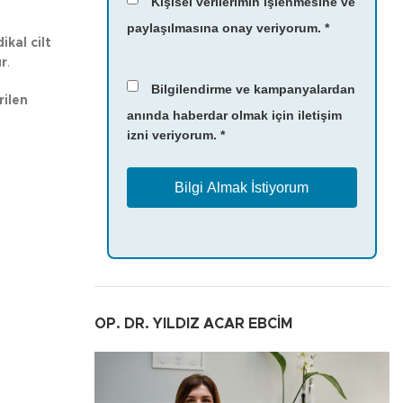
Kişisel verilerimin işlenmesine ve
paylaşılmasına onay veriyorum. *
kal cilt
ır
.
Bilgilendirme ve kampanyalardan
rilen
anında haberdar olmak için iletişim
izni veriyorum. *
OP. DR. YILDIZ ACAR EBCİM