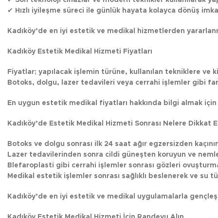
✔
Hızlı iyileşme süreci ile günlük hayata kolayca dönüş imka
Kadıköy’de en iyi estetik ve medikal hizmetlerden yararlan
Kadıköy Estetik Medikal Hizmeti Fiyatları
Fiyatlar; yapılacak işlemin türüne, kullanılan tekniklere ve ki
Botoks, dolgu, lazer tedavileri veya cerrahi işlemler gibi far
En uygun estetik medikal fiyatları hakkında bilgi almak için
Kadıköy’de Estetik Medikal Hizmeti Sonrası Nelere Dikkat E
Botoks ve dolgu sonrası ilk 24 saat ağır egzersizden kaçının
Lazer tedavilerinden sonra cildi güneşten koruyun ve nemlen
Blefaroplasti gibi cerrahi işlemler sonrası gözleri ovuştur
Medikal estetik işlemler sonrası sağlıklı beslenerek ve su tü
Kadıköy’de en iyi estetik ve medikal uygulamalarla gençleşm
Kadıköy Estetik Medikal Hizmeti İçin Randevu Alın